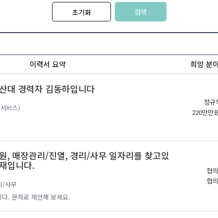
검색
초기화
이력서 요약
희망 분
계산대 경력자 김동하입니다
정규
객서비스)
220만만
원, 매장관리/진열, 경리/사무 일자리를 찾고있
재입니다.
협
협
리/사무
다. 문자로 제안해 보세요.