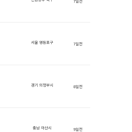
7일전
의
의
서울 영등포구
7일전
의
의
경기 의정부시
8일전
의
의
충남 아산시
9일전