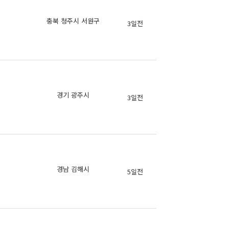
의
충북 청주시 서원구
3일전
의
의
경기 광주시
3일전
의
의
경남 김해시
5일전
의