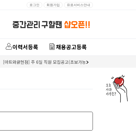
로그인
회원가입
유료서비스안내
이력서등록
채용공고등록
[마트와귤현점] 주 6일 직원 모집공고(초보가능)
대백마트동대구점 경