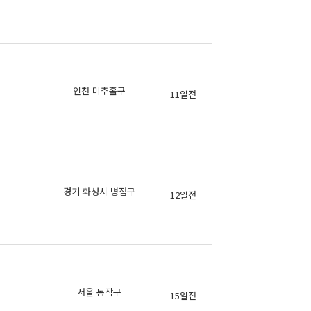
의
의
인천 미추홀구
11일전
의
의
경기 화성시 병점구
12일전
의
의
서울 동작구
15일전
의