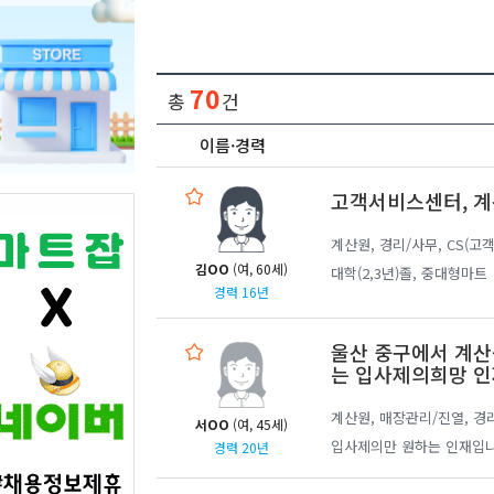
70
총
건
이름·경력
고객서비스센터, 
계산원, 경리/사무, CS(고
김OO
(여, 60세)
대학(2,3년)졸, 중대형마트
경력 16년
울산 중구에서 계산
는 입사제의희망 인
계산원, 매장관리/진열, 경
서OO
(여, 45세)
입사제의만 원하는 인재입니
경력 20년