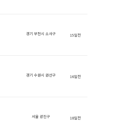
의
경기 부천시 소사구
15일전
의
의
경기 수원시 권선구
16일전
의
의
서울 광진구
18일전
의