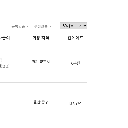
등록일순
수정일순
야·급여
희망 지역
업데이트
직
경기 군포시
6분전
원
(월급)
의
울산 중구
13시간전
의