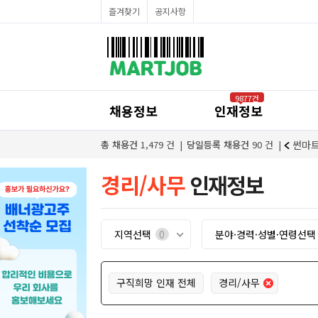
채용정보
즐겨찾기
공지사항
인재정보
이벤트·세일정보
SNS홍보관
유통매장전용 임대·매매정보
마트직평균월급
식자재가격정보
공지사항
점장채용정보
9877건
계산원/캐셔채용정보
채용정보
인재정보
매장관리직원채용정보
공산직원채용정보
농산/야채청과직원채용정보
합니다.
수원축협 하나로마트 곡반정점 농산업무 사원 모집
총 채용건
1,479
건
당일등록 채용건
90
건
썬마트
축산/정육직원채용정보
수산직원채용정보
배달/배송직원채용정보
경리/사무
인재정보
지역선택
0
분야·경력·성별·연령선
구직희망 인재 전체
경리/사무