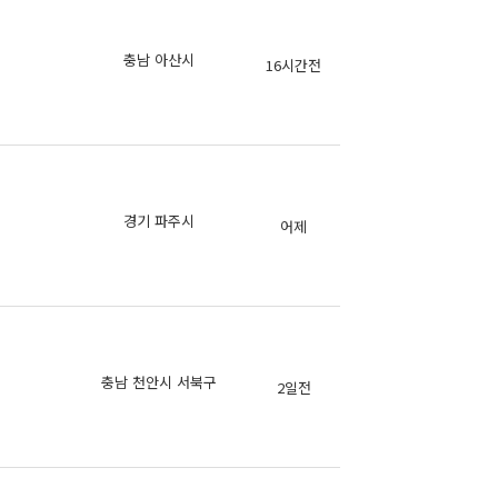
의
충남 아산시
16시간전
의
의
경기 파주시
어제
의
의
충남 천안시 서북구
2일전
의