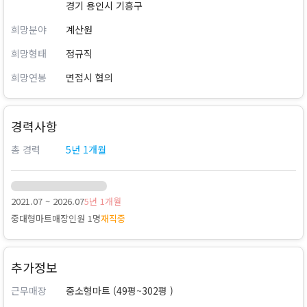
경기 용인시 기흥구
희망분야
계산원
희망형태
정규직
희망연봉
면접시 협의
경력사항
총 경력
5년 1개월
2021.07 ~ 2026.07
5년 1개월
중대형마트
매장인원 1명
재직중
추가정보
근무매장
중소형마트 (49평~302평 )