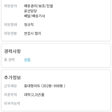
희망분야
매장관리/보조/진열
공산담당
배달/배송기사
희망형태
정규직
희망연봉
면접시 협의
경력사항
총 경력
신입
추가정보
근무매장
중대형마트 (302평~998평 )
최종학력
대학(2,3년)졸
외국어능력