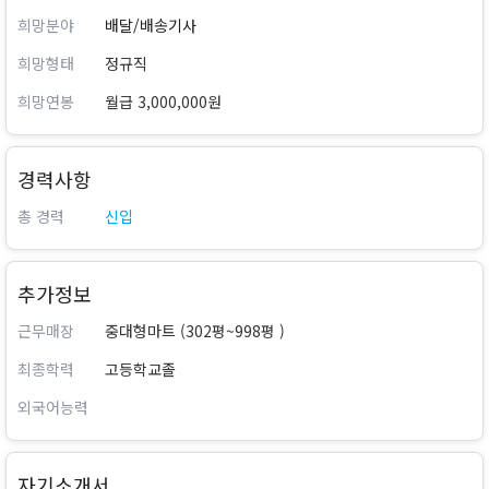
희망분야
배달/배송기사
희망형태
정규직
희망연봉
월급 3,000,000원
경력사항
총 경력
신입
추가정보
근무매장
중대형마트 (302평~998평 )
최종학력
고등학교졸
외국어능력
자기소개서