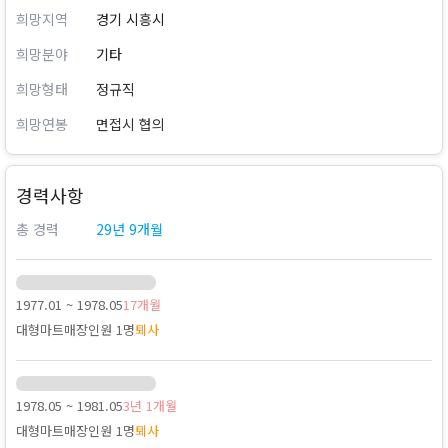
희망지역
경기 시흥시
희망분야
기타
희망형태
정규직
희망연봉
면접시 협의
경력사항
총 경력
29년 9개월
1977.01 ~ 1978.05
17개월
대형마트
매장인원 1명
퇴사
1978.05 ~ 1981.05
3년 1개월
대형마트
매장인원 1명
퇴사