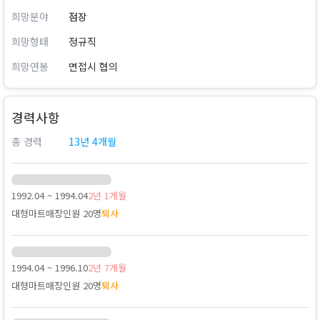
희망분야
점장
희망형태
정규직
희망연봉
면접시 협의
경력사항
총 경력
13년 4개월
1992.04 ~ 1994.04
2년 1개월
대형마트
매장인원 20명
퇴사
1994.04 ~ 1996.10
2년 7개월
대형마트
매장인원 20명
퇴사