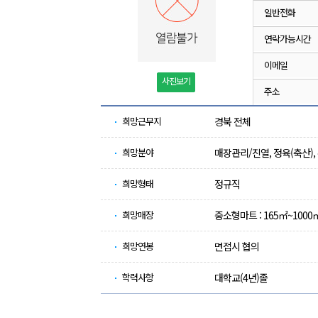
일반전화
연락가능시간
이메일
사진보기
주소
희망근무지
경북 전체
희망분야
매장관리/진열, 정육(축산)
희망형태
정규직
희망매장
중소형마트 : 165㎡~1000㎡
희망연봉
면접시 협의
학력사항
대학교(4년)졸