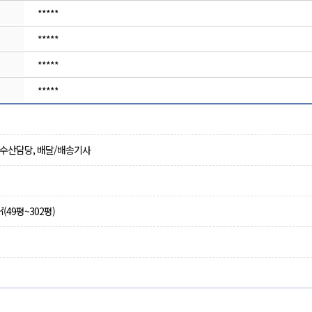
*****
*****
*****
*****
, 수산담당, 배달/배송기사
(49평~302평)