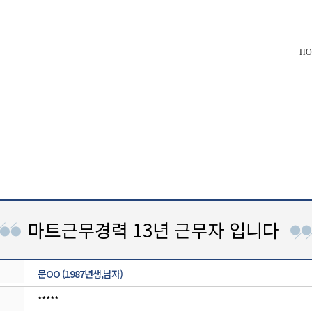
HO
마트근무경력 13년 근무자 입니다
문OO (1987년생,남자)
*****