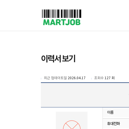
채용정보
인재정보
이벤트·세일정보
SNS홍보관
유통매장전용 임대·매매정보
마트직평균월급
식자재가격정보
공지사항
점장채용정보
계산원/캐셔채용정보
매장관리직원채용정보
공산직원채용정보
이력서 보기
농산/야채청과직원채용정보
축산/정육직원채용정보
수산직원채용정보
배달/배송직원채용정보
최근 업데이트일
2026.04.17
조회수
127 회
이름
휴대전화