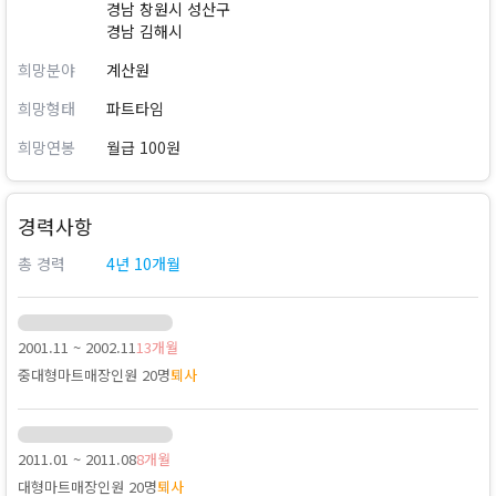
경남 창원시 성산구
경남 김해시
희망분야
계산원
희망형태
파트타임
희망연봉
월급 100원
경력사항
총 경력
4년 10개월
2001.11 ~ 2002.11
13개월
중대형마트
매장인원 20명
퇴사
2011.01 ~ 2011.08
8개월
대형마트
매장인원 20명
퇴사