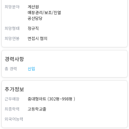
희망분야
계산원
매장관리/보조/진열
공산담당
희망형태
정규직
희망연봉
면접시 협의
경력사항
총 경력
신입
추가정보
근무매장
중대형마트 (302평~998평 )
최종학력
고등학교졸
외국어능력