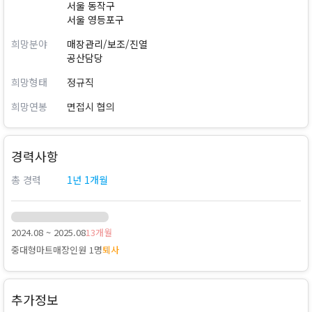
서울 동작구
서울 영등포구
희망분야
매장관리/보조/진열
공산담당
희망형태
정규직
희망연봉
면접시 협의
경력사항
총 경력
1년 1개월
2024.08 ~ 2025.08
13개월
중대형마트
매장인원 1명
퇴사
추가정보