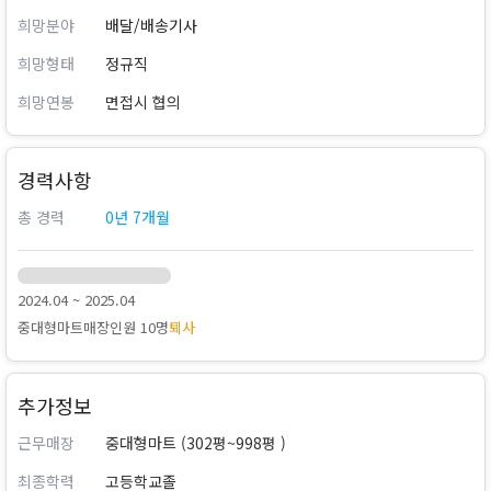
희망분야
배달/배송기사
희망형태
정규직
희망연봉
면접시 협의
경력사항
총 경력
0년 7개월
2024.04 ~ 2025.04
중대형마트
매장인원 10명
퇴사
추가정보
근무매장
중대형마트 (302평~998평 )
최종학력
고등학교졸