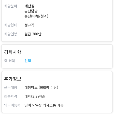
희망분야
계산원
공산담당
농산(야채/청과)
희망형태
정규직
희망연봉
월급 280만
경력사항
총 경력
신입
추가정보
근무매장
대형마트 (998평 이상)
최종학력
대학(2,3년)졸
외국어능력
영어 > 일상 의사소통 가능