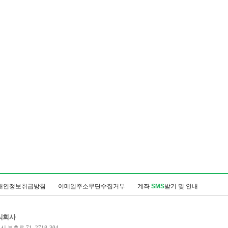
개인정보취급방침
이메일주소무단수집거부
계좌
SMS
받기 및 안내
식회사
 부흥로 71, 2718-304