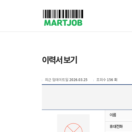
채용정보
인재정보
이벤트·세일정보
SNS홍보관
유통매장전용 임대·매매정보
마트직평균월급
식자재가격정보
공지사항
점장채용정보
계산원/캐셔채용정보
매장관리직원채용정보
공산직원채용정보
이력서 보기
농산/야채청과직원채용정보
축산/정육직원채용정보
수산직원채용정보
배달/배송직원채용정보
최근 업데이트일
2026.03.25
조회수
156 회
이름
휴대전화