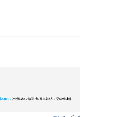
005-18
(개인정보의 기술적·관리적 보호조치 기준)법에 의해
인쇄
스크랩