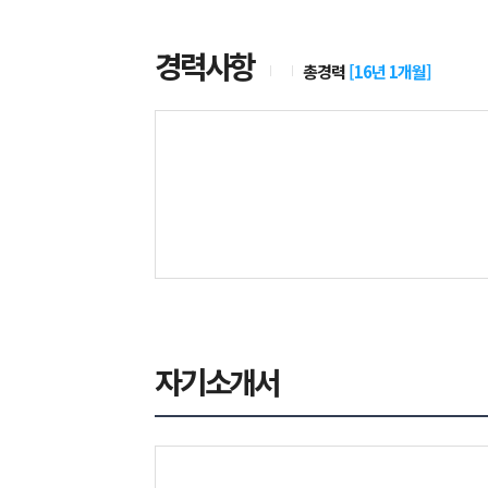
경력사항
총경력
[
16년 1개월
]
자기소개서