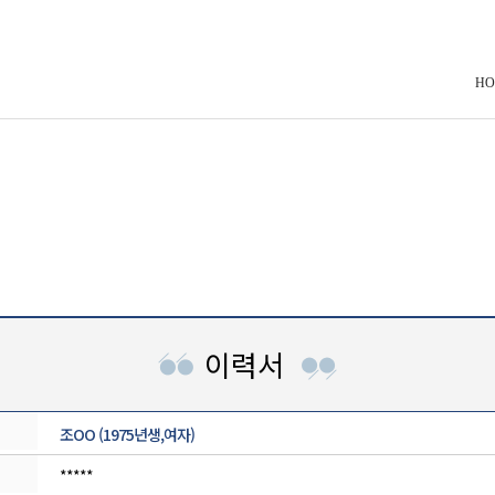
HO
이력서
조OO (1975년생,여자)
*****