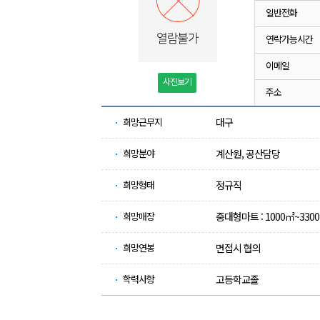
일반전화
연락가능시간
이메일
사진보기
주소
희망근무지
대구
희망분야
계산원, 공산담당
희망형태
정규직
희망매장
중대형마트 : 1000㎡~3300
희망연봉
면접시 협의
학력사항
고등학교졸