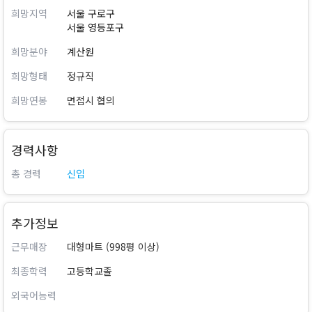
희망지역
서울 구로구
서울 영등포구
희망분야
계산원
희망형태
정규직
희망연봉
면접시 협의
경력사항
총 경력
신입
추가정보
근무매장
대형마트 (998평 이상)
최종학력
고등학교졸
외국어능력