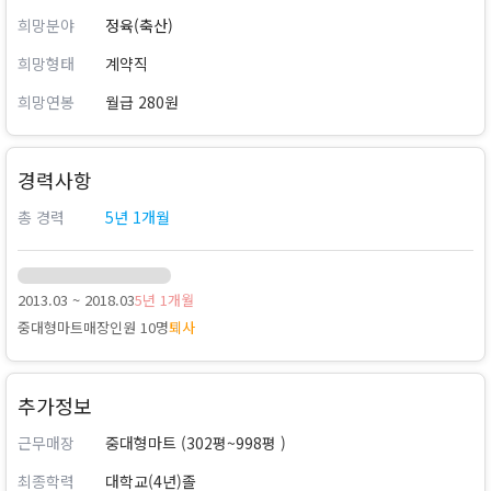
희망분야
정육(축산)
희망형태
계약직
희망연봉
월급 280원
경력사항
총 경력
5년 1개월
2013.03 ~ 2018.03
5년 1개월
중대형마트
매장인원 10명
퇴사
추가정보
근무매장
중대형마트 (302평~998평 )
최종학력
대학교(4년)졸