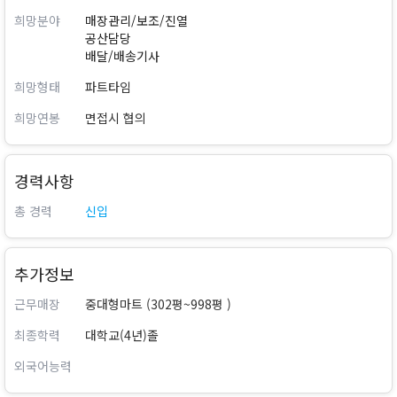
희망분야
매장관리/보조/진열
공산담당
배달/배송기사
희망형태
파트타임
희망연봉
면접시 협의
경력사항
총 경력
신입
추가정보
근무매장
중대형마트 (302평~998평 )
최종학력
대학교(4년)졸
외국어능력