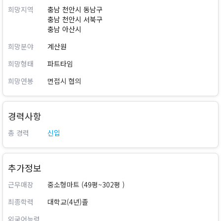
희망지역
충남 천안시 동남구
충남 천안시 서북구
충남 아산시
희망분야
계산원
희망형태
파트타임
희망연봉
면접시 협의
경력사항
총 경력
신입
추가정보
근무매장
중소형마트 (49평~302평 )
최종학력
대학교(4년)졸
외국어능력