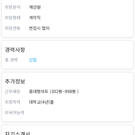
희망분야
계산원
희망형태
계약직
희망연봉
면접시 협의
경력사항
총 경력
신입
추가정보
근무매장
중대형마트 (302평~998평 )
최종학력
대학교(4년)졸
외국어능력
자기소개서