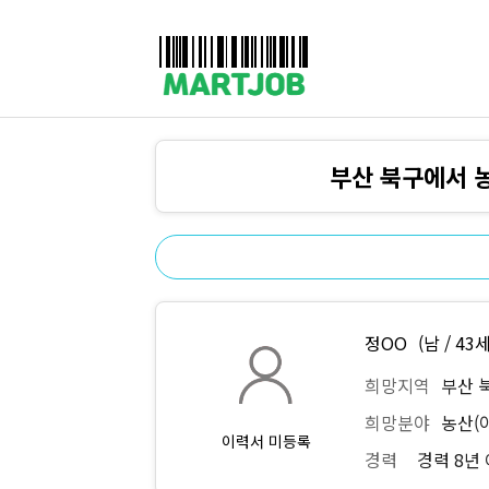
채용정보
인재정보
이벤트·세일정보
SNS홍보관
유통매장전용 임대·매매정보
마트직평균월급
식자재가격정보
공지사항
점장채용정보
계산원/캐셔채용정보
부산 북구에서 
매장관리직원채용정보
공산직원채용정보
농산/야채청과직원채용정보
축산/정육직원채용정보
수산직원채용정보
배달/배송직원채용정보
정OO
(남 / 43세
희망지역
부산 
희망분야
농산(
이력서 미등록
경력
경력 8년