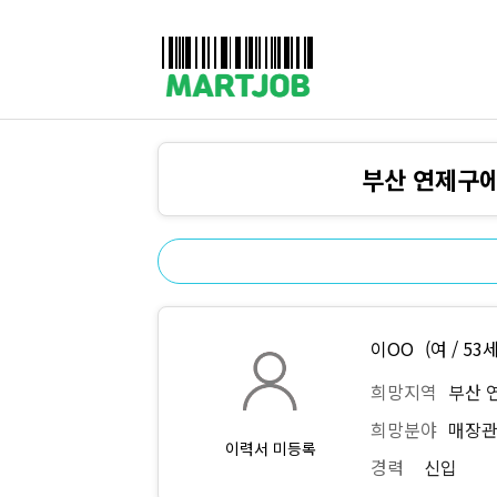
채용정보
인재정보
이벤트·세일정보
SNS홍보관
유통매장전용 임대·매매정보
마트직평균월급
식자재가격정보
공지사항
점장채용정보
계산원/캐셔채용정보
부산 연제구에
매장관리직원채용정보
공산직원채용정보
농산/야채청과직원채용정보
축산/정육직원채용정보
수산직원채용정보
배달/배송직원채용정보
이OO
(여 / 53세
희망지역
부산 
희망분야
매장관
이력서 미등록
경력
신입