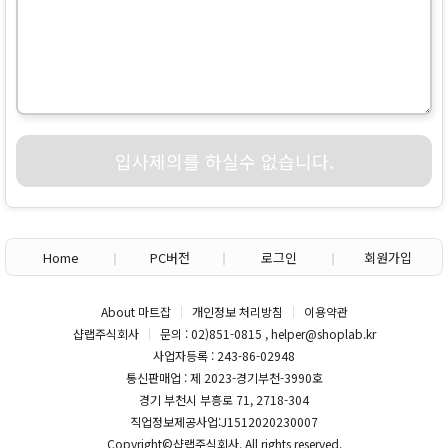
입사제의를 하실수 없습니다.
Home
PC버전
로그인
회원가입
About 마트잡
개인정보 처리방침
이용약관
샵랩주식회사
문의 : 02)851-0815 , helper@shoplab.kr
사업자등록 : 243-86-02948
통신판매업 : 제 2023-경기부천-3990호
경기 부천시 부흥로 71, 2718-304
직업정보제공사업:J1512020230007
Copyright©
샵랩주식회사
. All rights reserved.