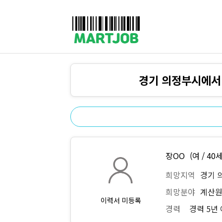
채용정보
인재정보
이벤트·세일정보
SNS홍보관
유통매장전용 임대·매매정보
마트직평균월급
식자재가격정보
공지사항
점장채용정보
계산원/캐셔채용정보
경기 의정부시에서
매장관리직원채용정보
공산직원채용정보
농산/야채청과직원채용정보
축산/정육직원채용정보
수산직원채용정보
배달/배송직원채용정보
장OO
(여 / 40세
희망지역
경기 
희망분야
계산원
이력서 미등록
경력
경력 5년