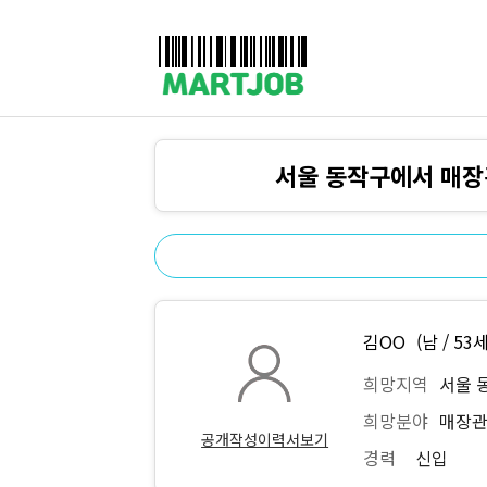
채용정보
인재정보
이벤트·세일정보
SNS홍보관
유통매장전용 임대·매매정보
마트직평균월급
식자재가격정보
공지사항
점장채용정보
계산원/캐셔채용정보
서울 동작구에서 매장
매장관리직원채용정보
공산직원채용정보
농산/야채청과직원채용정보
축산/정육직원채용정보
수산직원채용정보
배달/배송직원채용정보
김OO
(남 / 53세
희망지역
서울 
희망분야
매장관
공개작성이력서보기
경력
신입