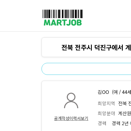
채용정보
인재정보
이벤트·세일정보
SNS홍보관
유통매장전용 임대·매매정보
마트직평균월급
식자재가격정보
공지사항
점장채용정보
계산원/캐셔채용정보
전북 전주시 덕진구에서 계
매장관리직원채용정보
공산직원채용정보
농산/야채청과직원채용정보
축산/정육직원채용정보
수산직원채용정보
배달/배송직원채용정보
김OO
(여 / 44세
희망지역
전북 
희망분야
계산원
공개작성이력서보기
경력
경력 2년