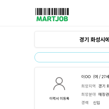
채용정보
인재정보
이벤트·세일정보
SNS홍보관
유통매장전용 임대·매매정보
마트직평균월급
식자재가격정보
공지사항
점장채용정보
계산원/캐셔채용정보
경기 화성시에
매장관리직원채용정보
공산직원채용정보
농산/야채청과직원채용정보
축산/정육직원채용정보
수산직원채용정보
배달/배송직원채용정보
이OO
(여 / 27세
희망지역
경기 
희망분야
매장관
이력서 미등록
경력
신입