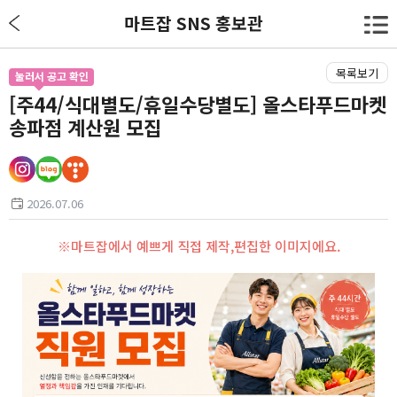
마트잡 SNS 홍보관
목록보기
눌러서 공고 확인
[주44/식대별도/휴일수당별도] 올스타푸드마켓
송파점 계산원 모집
2026.07.06
※마트잡에서 예쁘게 직접 제작,편집한 이미지에요.