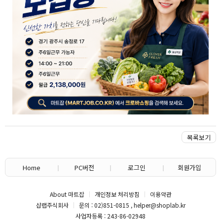
목록보기
Home
PC버전
로그인
회원가입
About 마트잡
개인정보 처리방침
이용약관
샵랩주식회사
문의 : 02)851-0815 , helper@shoplab.kr
사업자등록 : 243-86-02948