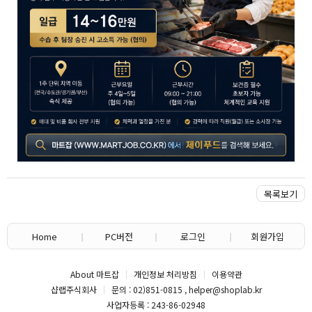
목록보기
Home
PC버전
로그인
회원가입
About 마트잡
개인정보 처리방침
이용약관
샵랩주식회사
문의 : 02)851-0815 , helper@shoplab.kr
사업자등록 : 243-86-02948