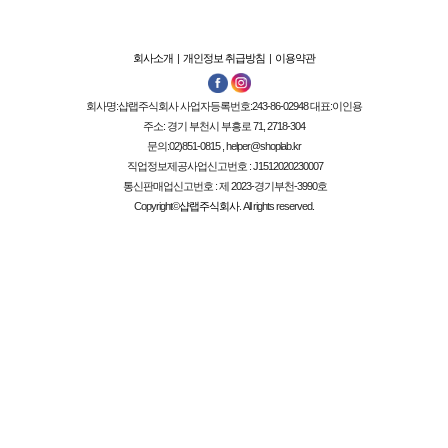
회사소개
|
개인정보 취급방침
|
이용약관
회사명:
샵랩주식회사
사업자등록번호:
243-86-02948
대표:
이인용
주소: 경기 부천시 부흥로 71, 2718-304
문의:02)851-0815 , helper@shoplab.kr
직업정보제공사업신고번호 :
J1512020230007
통신판매업신고번호 :
제 2023-경기부천-3990호
Copyright©
샵랩주식회사
. All rights reserved.