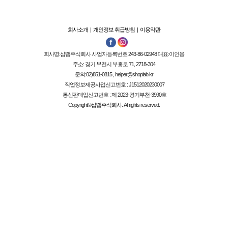
회사소개
|
개인정보 취급방침
|
이용약관
회사명:
샵랩주식회사
사업자등록번호:
243-86-02948
대표:
이인용
주소: 경기 부천시 부흥로 71, 2718-304
문의:02)851-0815 , helper@shoplab.kr
직업정보제공사업신고번호 :
J1512020230007
통신판매업신고번호 :
제 2023-경기부천-3990호
Copyright©
샵랩주식회사
. All rights reserved.