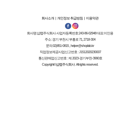
회사소개
|
개인정보 취급방침
|
이용약관
회사명:
샵랩주식회사
사업자등록번호:
243-86-02948
대표:
이인용
주소: 경기 부천시 부흥로 71, 2718-304
문의:02)851-0815 , helper@shoplab.kr
직업정보제공사업신고번호 :
J1512020230007
통신판매업신고번호 :
제 2023-경기부천-3990호
Copyright©
샵랩주식회사
. All rights reserved.