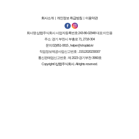
회사소개
|
개인정보 취급방침
|
이용약관
회사명:
샵랩주식회사
사업자등록번호:
243-86-02948
대표:
이인용
주소: 경기 부천시 부흥로 71, 2718-304
문의:02)851-0815 , helper@shoplab.kr
직업정보제공사업신고번호 :
J1512020230007
통신판매업신고번호 :
제 2023-경기부천-3990호
Copyright©
샵랩주식회사
. All rights reserved.