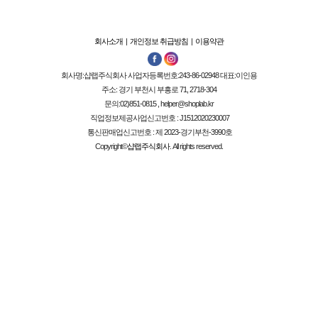
회사소개
|
개인정보 취급방침
|
이용약관
회사명:
샵랩주식회사
사업자등록번호:
243-86-02948
대표:
이인용
주소: 경기 부천시 부흥로 71, 2718-304
문의:02)851-0815 , helper@shoplab.kr
직업정보제공사업신고번호 :
J1512020230007
통신판매업신고번호 :
제 2023-경기부천-3990호
Copyright©
샵랩주식회사
. All rights reserved.