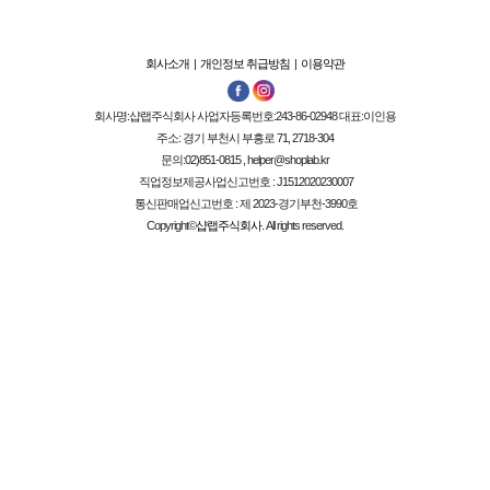
회사소개
|
개인정보 취급방침
|
이용약관
회사명:
샵랩주식회사
사업자등록번호:
243-86-02948
대표:
이인용
주소: 경기 부천시 부흥로 71, 2718-304
문의:02)851-0815 , helper@shoplab.kr
직업정보제공사업신고번호 :
J1512020230007
통신판매업신고번호 :
제 2023-경기부천-3990호
Copyright©
샵랩주식회사
. All rights reserved.