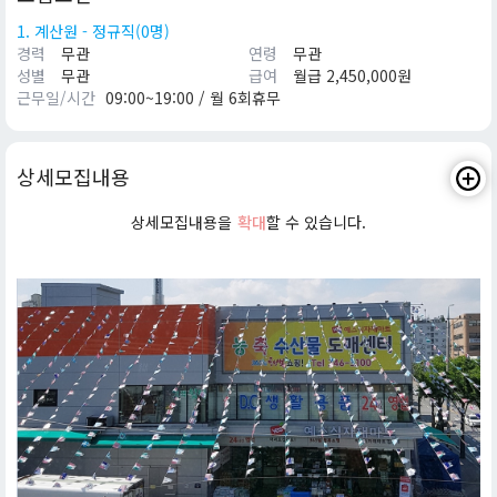
1. 계산원 - 정규직(0명)
경력
무관
연령
무관
성별
무관
급여
월급 2,450,000원
근무일/시간
09:00~19:00 / 월 6회휴무
상세모집내용
상세모집내용을
확대
할 수 있습니다.