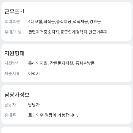
근무조건
복리후생
4대보험,퇴직금,중식제공,석식제공,경조금
우대/가능
관련자격증소지자,동종업계경력자,인근거주자
지원형태
지원방식
온라인지원, 간편문자지원, 통화후방문
제출서류
이력서
담당자정보
담당자
담당자
휴대폰
로그인후 열람이 가능합니다.