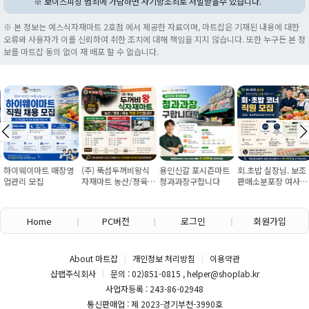
※ 보이스피싱 범죄에 가담하면 사기방조죄로 처벌받을수 있습니다.
※ 본 정보는 예스식자재마트 2호점 에서 제공한 자료이며, 마트잡은 기재된 내용에 대한
오류와 사용자가 이를 신뢰하여 취한 조치에 대해 책임을 지지 않습니다. 또한 누구든 본 정
보를 마트잡 동의 없이 재 배포 할 수 없습니다.
하이웨이마트 매장영
(주) 뚝섬두꺼비왕식
용인신갈 포시즌마트
회.초밥 실장님. 보조
업관리 모집
자재마트 농산/졍육/
청과과장구합니다
판매소분포장 여사님
배송 직원 구인합니다
구인
Home
PC버전
로그인
회원가입
About 마트잡
개인정보 처리방침
이용약관
샵랩주식회사
문의 : 02)851-0815 , helper@shoplab.kr
사업자등록 : 243-86-02948
통신판매업 : 제 2023-경기부천-3990호