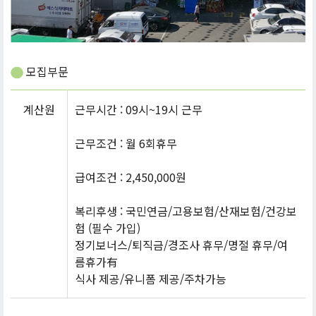
모집부문
계산원
근무시간 : 09시~19시 근무
근무조건 : 월 6회휴무
급여조건 : 2,450,000원
복리후생 : 국민연금/고용보험/산재보험/건강보
험 (필수 가입)
정기보너스/퇴직금/경조사 휴무/명절 휴무/여
름휴가有
식사 제공/유니폼 제공/주차가능