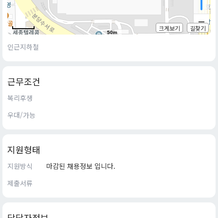
크게보기
길찾기
50m
인근지하철
근무조건
복리후생
우대/가능
지원형태
지원방식
마감된 채용정보 입니다.
제출서류
담당자정보