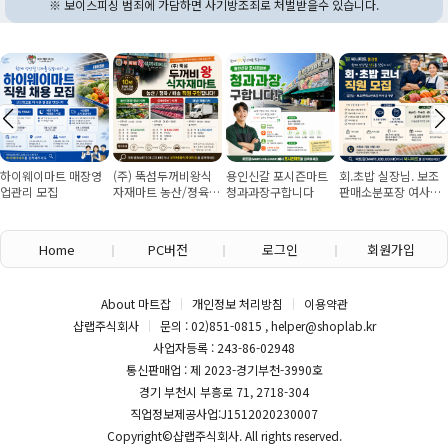
※ 보이스피싱 범죄에 가담하면 사기방조죄로 처벌받을수 있습니다.
하이웨이마트 매장영
(주) 뚝섬두꺼비왕식
용인신갈 포시즌마트
회.초밥 실장님. 보조
업관리 모집
자재마트 농산/졍육/
청과과장구합니다
판매소분포장 여사님
배송 직원 구인합니다
구인
Home
PC버전
로그인
회원가입
About 마트잡
개인정보 처리방침
이용약관
샵랩주식회사
문의 : 02)851-0815 , helper@shoplab.kr
사업자등록 : 243-86-02948
통신판매업 : 제 2023-경기부천-3990호
경기 부천시 부흥로 71, 2718-304
직업정보제공사업:J1512020230007
Copyright©
샵랩주식회사
. All rights reserved.