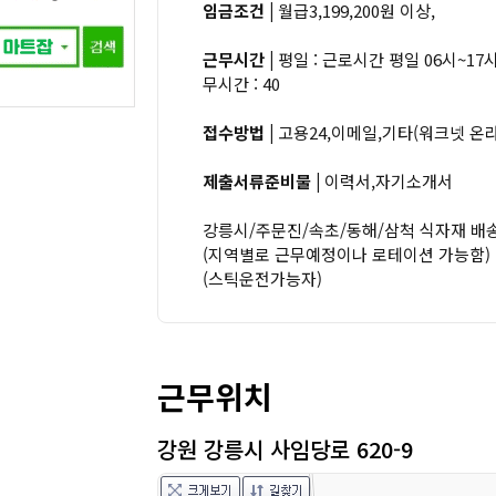
임금조건 |
월급3,199,200원 이상,
근무시간 |
평일 : 근로시간 평일 06시~1
무시간 : 40
접수방법 |
고용24,이메일,기타(워크넷 온
제출서류준비물 |
이력서,자기소개서
강릉시/주문진/속초/동해/삼척 식자재 배
(지역별로 근무예정이나 로테이션 가능함)
(스틱운전가능자)
근무위치
강원 강릉시 사임당로 620-9