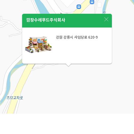
깜장수레푸드주식회사
강원 강릉시 사임당로 620-9