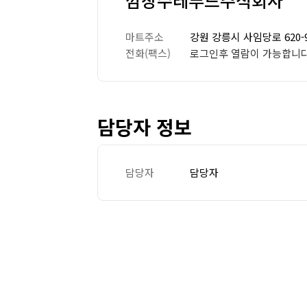
깜장수레푸드주식회사
마트주소
강원 강릉시 사임당로 620-
전화(팩스)
로그인후 열람이 가능합니다
담당자 정보
담당자
담당자