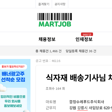
채용정보
즐겨찾기
공지사항
인재정보
이벤트·세일정보
SNS홍보관
유통매장전용 임대·매매정보
마트직평균월급
식자재가격정보
공지사항
점장채용정보
9897건
계산원/캐셔채용정보
채용정보
인재정보
매장관리직원채용정보
공산직원채용정보
농산/야채청과직원채용정보
총 채용건
1,466
건
당일등록 채용건
36
건
축산/정육직원채용정보
수산직원채용정보
공고 번호 : 46116
배달/배송직원채용정보
식자재 배송기사님 
조회수 164 회
마트명
깜장수레푸드주식회사
근무지
강원
강릉시
사임당로 620-