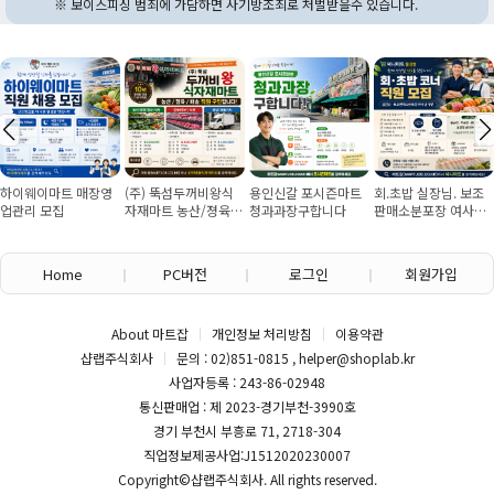
※ 보이스피싱 범죄에 가담하면 사기방조죄로 처벌받을수 있습니다.
하이웨이마트 매장영
(주) 뚝섬두꺼비왕식
용인신갈 포시즌마트
회.초밥 실장님. 보조
업관리 모집
자재마트 농산/졍육/
청과과장구합니다
판매소분포장 여사님
배송 직원 구인합니다
구인
Home
PC버전
로그인
회원가입
About 마트잡
개인정보 처리방침
이용약관
샵랩주식회사
문의 : 02)851-0815 , helper@shoplab.kr
사업자등록 : 243-86-02948
통신판매업 : 제 2023-경기부천-3990호
경기 부천시 부흥로 71, 2718-304
직업정보제공사업:J1512020230007
Copyright©
샵랩주식회사
. All rights reserved.