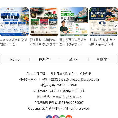
하이웨이마트 매장영
(주) 뚝섬두꺼비왕식
용인신갈 포시즌마트
회.초밥 실장님. 보조
업관리 모집
자재마트 농산/졍육/
청과과장구합니다
판매소분포장 여사님
배송 직원 구인합니다
구인
Home
PC버전
로그인
회원가입
About 마트잡
개인정보 처리방침
이용약관
샵랩주식회사
문의 : 02)851-0815 , helper@shoplab.kr
사업자등록 : 243-86-02948
통신판매업 : 제 2023-경기부천-3990호
경기 부천시 부흥로 71, 2718-304
직업정보제공사업:J1512020230007
Copyright©
샵랩주식회사
. All rights reserved.