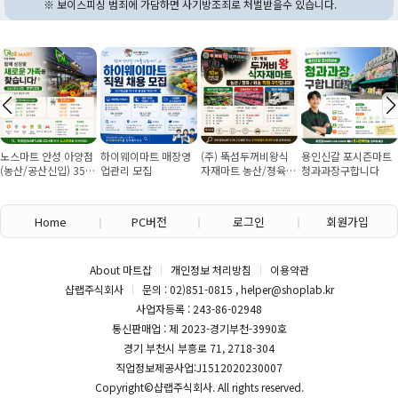
※ 보이스피싱 범죄에 가담하면 사기방조죄로 처벌받을수 있습니다.
노스마트 안성 아양점
하이웨이마트 매장영
(주) 뚝섬두꺼비왕식
용인신갈 포시즌마트
(농산/공산신입) 355
업관리 모집
자재마트 농산/졍육/
청과과장구합니다
만원~/경력직 협의
배송 직원 구인합니다
Home
PC버전
로그인
회원가입
About 마트잡
개인정보 처리방침
이용약관
샵랩주식회사
문의 : 02)851-0815 , helper@shoplab.kr
사업자등록 : 243-86-02948
통신판매업 : 제 2023-경기부천-3990호
경기 부천시 부흥로 71, 2718-304
직업정보제공사업:J1512020230007
Copyright©
샵랩주식회사
. All rights reserved.