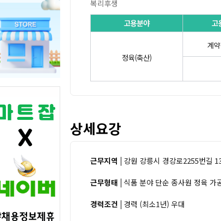
복리후생
고용분야
고
계약
정육(축산)
상세요강
근무지역 |
강원 강릉시 경강로2255번길 13
근무형태 |
식품 분야 단순 종사원 정육 가
경력조건 |
경력 (최소1년) 우대