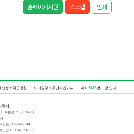
홈페이지지원
스크랩
인쇄
개인정보취급방침
이메일주소무단수집거부
계좌
SMS
받기 및 안내
식회사
 부흥로 71, 2718-304
인용
호 243-86-02948
업 J1512020230007