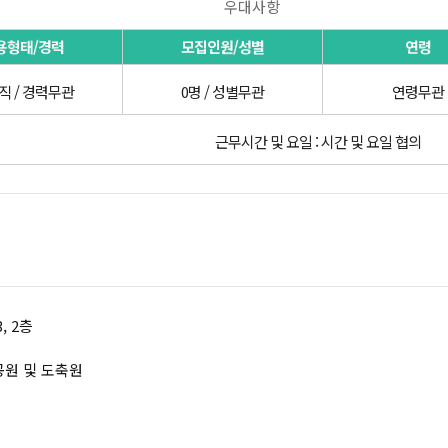
우대사항
용형태/경력
모집인원/성별
연령
직 / 경력무관
0명 / 성별무관
연령무관
근무시간 및 요일 : 시간 및 요일 협의
, 2층
공원 및 도축원