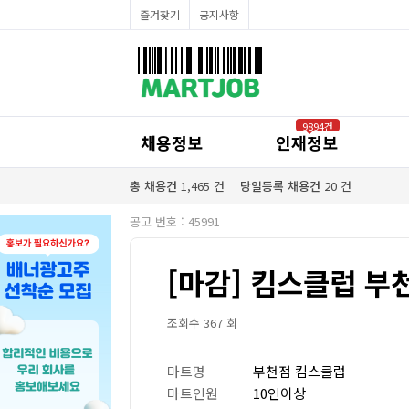
채용정보
즐겨찾기
공지사항
인재정보
이벤트·세일정보
SNS홍보관
유통매장전용 임대·매매정보
마트직평균월급
식자재가격정보
공지사항
점장채용정보
9894건
계산원/캐셔채용정보
채용정보
인재정보
매장관리직원채용정보
공산직원채용정보
농산/야채청과직원채용정보
총 채용건
1,465
건
당일등록 채용건
20
건
축산/정육직원채용정보
수산직원채용정보
공고 번호 : 45991
배달/배송직원채용정보
[마감] 킴스클럽 부
조회수 367 회
마트명
부천점 킴스클럽
마트인원
10인이상