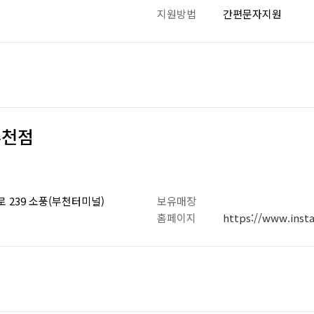
지원방법
간편문자지원
부천점
 239 소풍(부천터미널)
보유매장
홈페이지
https://www.inst