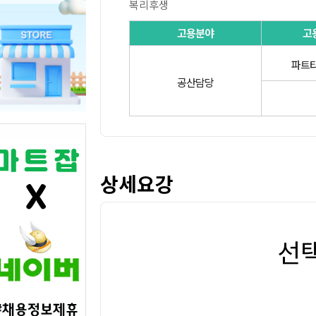
복리후생
고용분야
고
파트타
공산담당
상세요강
선