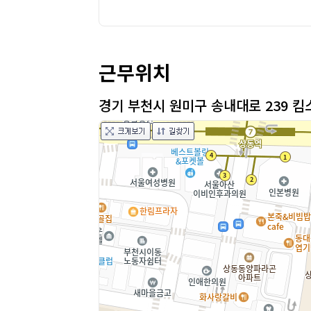
근무위치
경기 부천시 원미구 송내대로 239 