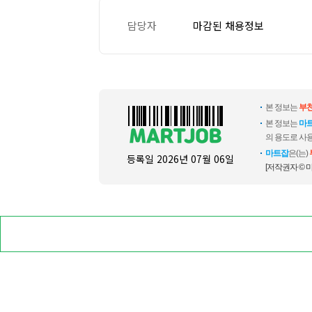
담당자
마감된 채용정보
본 정보는
부
본 정보는
마
의 용도로 사용
마트잡
은(는)
등록일
2026년 07월 06일
[저작권자 © 