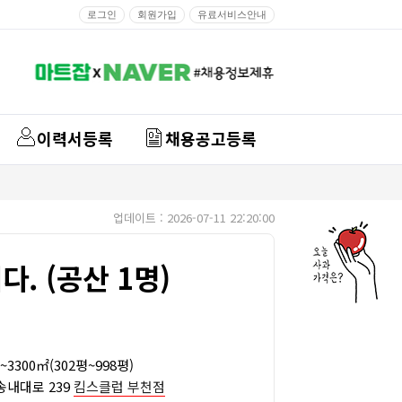
로그인
회원가입
유료서비스안내
이력서등록
채용공고등록
업데이트 : 2026-07-11 22:20:00
. (공산 1명)
3300㎡(302평~998평)
송내대로 239
킴스클럽 부천점