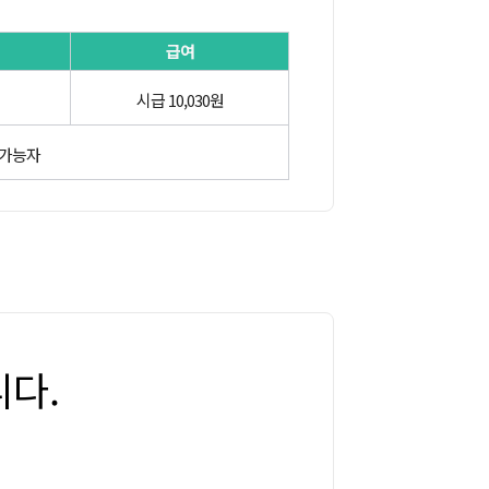
급여
시급 10,030원
 가능자
다.