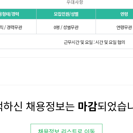
우대사항
용형태/경력
모집인원/성별
연령
직 / 경력무관
0명 / 성별무관
연령무관
근무시간 및 요일 : 시간 및 요일 협의
택하신 채용정보는
마감
되었습니
채용정보 리스트로 이동