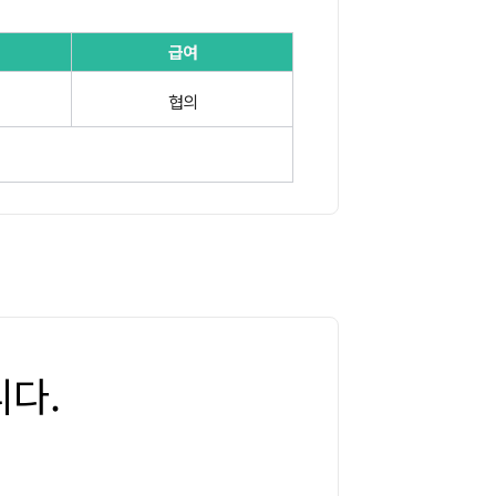
급여
협의
다.