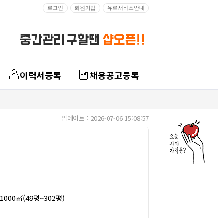
로그인
회원가입
유료서비스안내
이력서등록
채용공고등록
업데이트 : 2026-07-06 15:08:57
1000㎡(49평~302평)