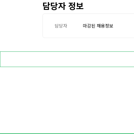
담당자 정보
담당자
마감된 채용정보