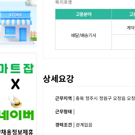
복리후생
고용분야
고
계약
배달/배송기사
상세요강
근무지역 |
충북 청주시 청원구 오창읍 오창중
근무형태 |
경력조건 |
관계없음