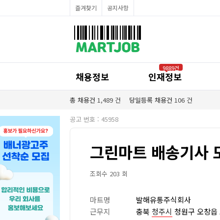
채용정보
즐겨찾기
공지사항
인재정보
이벤트·세일정보
SNS홍보관
유통매장전용 임대·매매정보
마트직평균월급
식자재가격정보
공지사항
점장채용정보
9889건
계산원/캐셔채용정보
채용정보
인재정보
매장관리직원채용정보
공산직원채용정보
농산/야채청과직원채용정보
총 채용건
1,489
건
당일등록 채용건
106
건
축산/정육직원채용정보
수산직원채용정보
공고 번호 : 45958
배달/배송직원채용정보
그린마트 배송기사 
조회수 203 회
마트명
발해유통주식회사
근무지
충북
청주시
청원구 오창읍 오