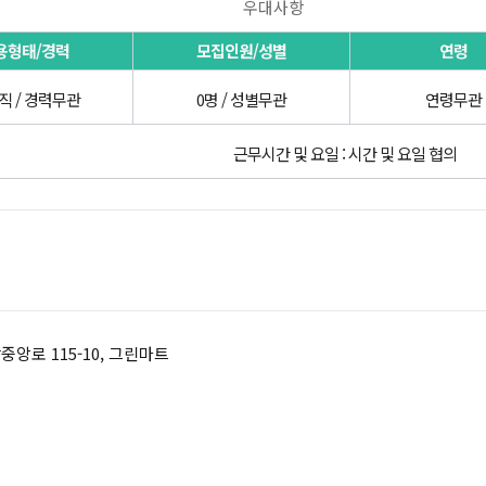
우대사항
용형태/경력
모집인원/성별
연령
직 / 경력무관
0명 / 성별무관
연령무관
근무시간 및 요일 : 시간 및 요일 협의
앙로 115-10, 그린마트