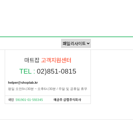
마트잡
고객지원센터
TEL :
02)851-0815
helper@shoplab.kr
평일 오전9시30분 ~ 오후6시30분 / 주말 및 공휴일 휴무
국민
591901-01-593345
예금주 샵랩주식회사