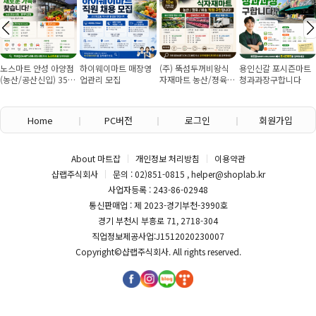
노스마트 안성 아양점
하이웨이마트 매장영
(주) 뚝섬두꺼비왕식
용인신갈 포시즌마트
(농산/공산신입) 355
업관리 모집
자재마트 농산/졍육/
청과과장구합니다
만원~/경력직 협의
배송 직원 구인합니다
Home
PC버전
로그인
회원가입
About 마트잡
개인정보 처리방침
이용약관
샵랩주식회사
문의 : 02)851-0815 , helper@shoplab.kr
사업자등록 : 243-86-02948
통신판매업 : 제 2023-경기부천-3990호
경기 부천시 부흥로 71, 2718-304
직업정보제공사업:J1512020230007
Copyright©
샵랩주식회사
. All rights reserved.