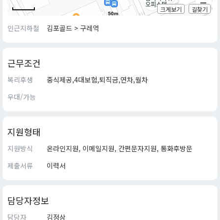
크게보기
길찾기
50m
인근지하철
김포골드 > 구레역
근무조건
복리후생
중식제공,4대보험,퇴직금,연차,월차
우대/가능
지원형태
지원방식
온라인지원, 이메일지원, 간편문자지원, 통화후방문
제출서류
이력서
담당자정보
담당자
김정상