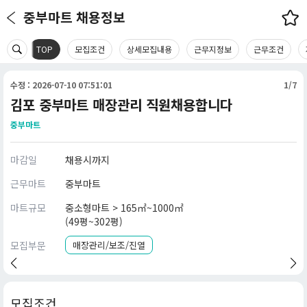
중부마트 채용정보
TOP
모집조건
상세모집내용
근무지정보
근무조건
수정 : 2026-07-10 07:51:01
1/7
김포 중부마트 매장관리 직원채용합니다
중부마트
마감일
채용시까지
근무마트
중부마트
마트규모
중소형마트 > 165㎡~1000㎡
(49평~302평)
모집부문
매장관리/보조/진열
모집조건