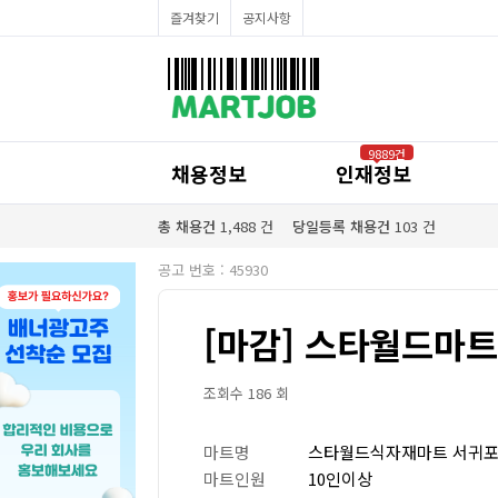
채용정보
즐겨찾기
공지사항
인재정보
이벤트·세일정보
SNS홍보관
유통매장전용 임대·매매정보
마트직평균월급
식자재가격정보
공지사항
점장채용정보
9889건
계산원/캐셔채용정보
채용정보
인재정보
매장관리직원채용정보
공산직원채용정보
농산/야채청과직원채용정보
총 채용건
1,488
건
당일등록 채용건
103
건
축산/정육직원채용정보
수산직원채용정보
공고 번호 : 45930
배달/배송직원채용정보
[마감] 스타월드마
조회수 186 회
마트명
스타월드식자재마트 서귀
마트인원
10인이상