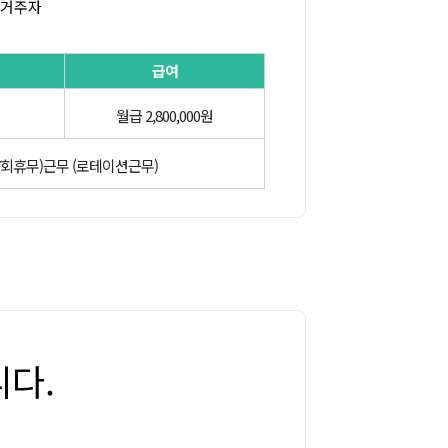
근거주자
급여
월급 2,800,000원
주 5일(7회휴무)근무 (로테이션근무)
다.