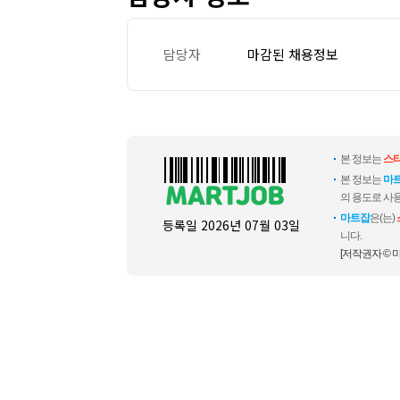
담당자
마감된 채용정보
본 정보는
스
본 정보는
마
의 용도로 사용
마트잡
은(는)
등록일
2026년 07월 03일
니다.
[저작권자 © 