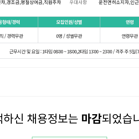
연차,경조금,명절상여금,직원주차
우대사항
운전면허소지자,인
용형태/경력
모집인원/성별
연령
직 / 경력무관
0명 / 성별무관
연령무관
근무시간 및 요일 : 1타임 08:00 ~ 18:00,2타임 13:00 ~ 23:00 / 격주 
택하신 채용정보는
마감
되었습니