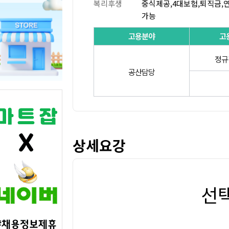
복리후생
중식제공,4대보험,퇴직금,
가능
고용분야
고
정규
공산담당
상세요강
선