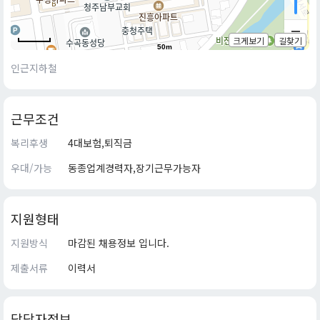
크게보기
길찾기
50m
인근지하철
근무조건
복리후생
4대보험,퇴직금
우대/가능
동종업계경력자,장기근무가능자
지원형태
지원방식
마감된 채용정보 입니다.
제출서류
이력서
담당자정보