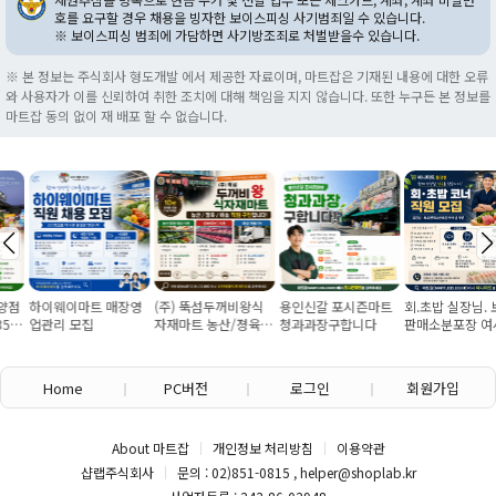
호를 요구할 경우 채용을 빙자한 보이스피싱 사기범죄일 수 있습니다.
※ 보이스피싱 범죄에 가담하면 사기방조죄로 처벌받을수 있습니다.
※ 본 정보는 주식회사 형도개발 에서 제공한 자료이며, 마트잡은 기재된 내용에 대한 오류
와 사용자가 이를 신뢰하여 취한 조치에 대해 책임을 지지 않습니다. 또한 누구든 본 정보를
마트잡 동의 없이 재 배포 할 수 없습니다.
하이웨이마트 매장영
(주) 뚝섬두꺼비왕식
용인신갈 포시즌마트
회.초밥 실장님. 보조
업관리 모집
자재마트 농산/졍육/
청과과장구합니다
판매소분포장 여사님
배송 직원 구인합니다
구인
Home
PC버전
로그인
회원가입
About 마트잡
개인정보 처리방침
이용약관
샵랩주식회사
문의 : 02)851-0815 , helper@shoplab.kr