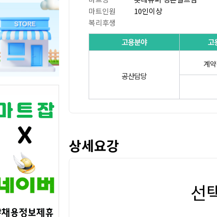
마트인원
10인이상
복리후생
고용분야
고
계약
공산담당
상세요강
선