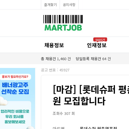
채용정보
즐겨찾기
공지사항
인재정보
이벤트·세일정보
SNS홍보관
유통매장전용 임대·매매정보
마트직평균월급
식자재가격정보
공지사항
점장채용정보
9885건
계산원/캐셔채용정보
채용정보
인재정보
매장관리직원채용정보
공산직원채용정보
농산/야채청과직원채용정보
총 채용건
1,460
건
당일등록 채용건
64
건
축산/정육직원채용정보
수산직원채용정보
공고 번호 : 45927
배달/배송직원채용정보
[마감] [롯데슈퍼 평
원 모집합니다
조회수 307 회
마트명
롯데슈퍼 평촌엘프점