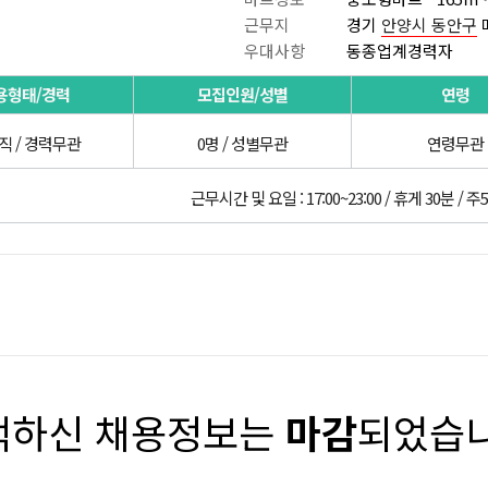
근무지
경기
안양시 동안구
우대사항
동종업계경력자
용형태/경력
모집인원/성별
연령
직 / 경력무관
0명 / 성별무관
연령무관
근무시간 및 요일 : 17:00~23:00 / 휴게 30분 / 주
택하신 채용정보는
마감
되었습니