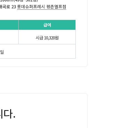
매곡로 23
롯데슈퍼프레시 평촌엘프점
급여
시급 10,320원
5일
다.