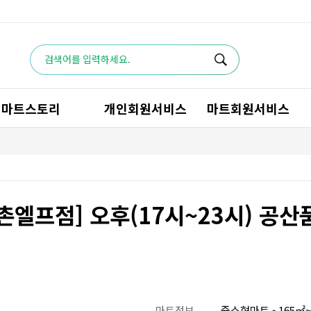
마트스토리
개인회원서비스
마트회원서비스
촌엘프점] 오후(17시~23시) 공산
마트정보
중소형마트 - 165㎡~