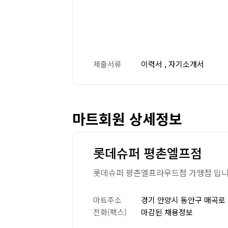
제출서류
이력서 , 자기소개서
마트회원 상세정보
롯데슈퍼 평촌엘프점
롯데슈퍼 평촌엘프라우드점 가맹점 입
마트주소
경기 안양시 동안구 매곡로 2
전화(팩스)
마감된 채용정보