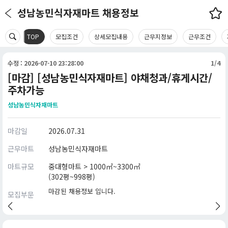
성남농민식자재마트 채용정보
TOP
모집조건
상세모집내용
근무지정보
근무조건
수정 : 2026-07-10 23:28:00
1/4
[마감] [성남농민식자재마트] 야채청과/휴게시간/
주차가능
성남농민식자재마트
마감일
2026.07.31
근무마트
성남농민식자재마트
마트규모
중대형마트 > 1000㎡~3300㎡
(302평~998평)
마감된 채용정보 입니다.
모집부문