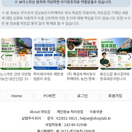
※ 보이스피싱 범죄에 가담하면 사기방조죄로 처벌받을수 있습니다.
※ 본 정보는 주식회사 성남농민식자재마트 에서 제공한 자료이며, 마트잡은 기재된 내용
에 대한 오류와 사용자가 이를 신뢰하여 취한 조치에 대해 책임을 지지 않습니다. 또한 누구
든 본 정보를 마트잡 동의 없이 재 배포 할 수 없습니다.
노스마트 안성 아양점
하이웨이마트 매장영
(주) 뚝섬두꺼비왕식
용인신갈 포시즌마트
(농산/공산신입) 355
업관리 모집
자재마트 농산/졍육/
청과과장구합니다
만원~/경력직 협의
배송 직원 구인합니다
Home
PC버전
로그인
회원가입
About 마트잡
개인정보 처리방침
이용약관
샵랩주식회사
문의 : 02)851-0815 , helper@shoplab.kr
사업자등록 : 243-86-02948
통신판매업 : 제 2023-경기부천-3990호