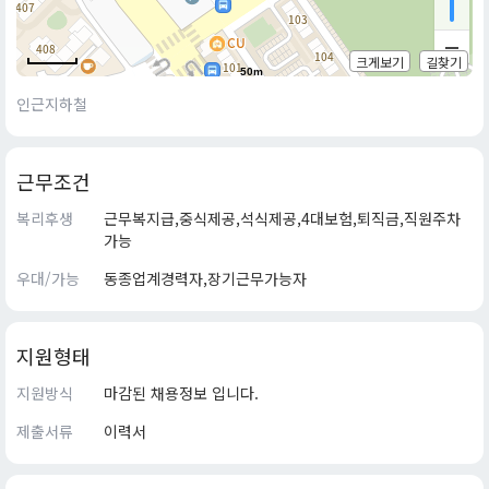
크게보기
길찾기
50m
인근지하철
근무조건
복리후생
근무복지급,중식제공,석식제공,4대보험,퇴직금,직원주차
가능
우대/가능
동종업계경력자,장기근무가능자
지원형태
지원방식
마감된 채용정보 입니다.
제출서류
이력서