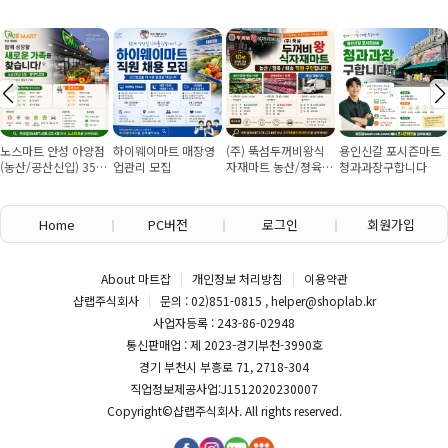
노스마트 안성 아양점
하이웨이마트 매장영
(주) 뚝섬두꺼비왕식
용인신갈 포시즌마트
(농산/공산신입) 355
업관리 모집
자재마트 농산/졍육/
청과과장구합니다
만원~/경력직 협의
배송 직원 구인합니다
Home
PC버전
로그인
회원가입
About 마트잡
개인정보 처리방침
이용약관
샵랩주식회사
문의 : 02)851-0815 , helper@shoplab.kr
사업자등록 : 243-86-02948
통신판매업 : 제 2023-경기부천-3990호
경기 부천시 부흥로 71, 2718-304
직업정보제공사업:J1512020230007
Copyright©
샵랩주식회사
. All rights reserved.